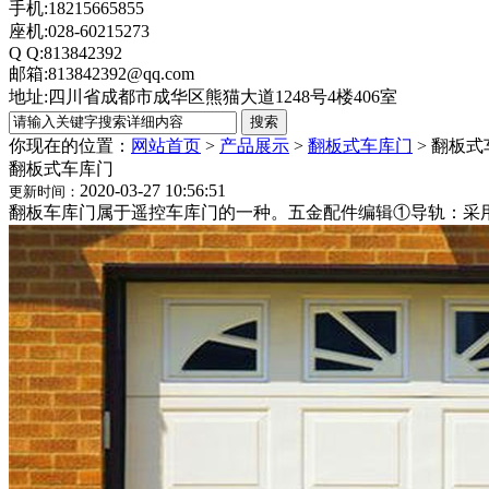
手机:18215665855
座机:028-60215273
Q Q:813842392
邮箱:813842392@qq.com
地址:四川省成都市成华区熊猫大道1248号4楼406室
你现在的位置：
网站首页
>
产品展示
>
翻板式车库门
>
翻板式
翻板式车库门
2020-03-27 10:56:51
更新时间：
翻板车库门属于遥控车库门的一种。五金配件编辑①导轨：采用1.