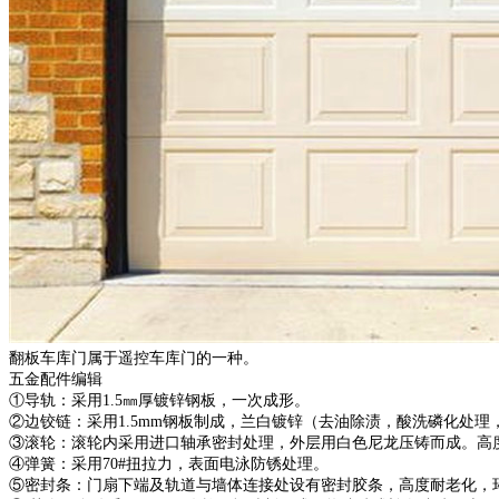
翻板车库门属于遥控车库门的一种。
五金配件编辑
①导轨：采用1.5㎜厚镀锌钢板，一次成形。
②边铰链：采用1.5mm钢板制成，兰白镀锌（去油除渍，酸洗磷化处理
③滚轮：滚轮内采用进口轴承密封处理，外层用白色尼龙压铸而成。高
④弹簧：采用70#扭拉力，表面电泳防锈处理。
⑤密封条：门扇下端及轨道与墙体连接处设有密封胶条，高度耐老化，环