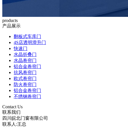
products
产品展示
翻板式车库门
4S店透明滑升门
快速门
水晶折叠门
水晶卷帘门
铝合金卷帘门
抗风卷帘门
欧式卷帘门
防火卷帘门
铝合金卷帘门
不绣钢卷帘门
Contact Us
联系我们
四川皖北门窗有限公司
联系人:王总