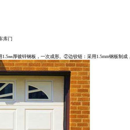
车库门
5㎜厚镀锌钢板，一次成形。②边铰链：采用1.5mm钢板制成，