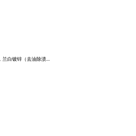
兰白镀锌（去油除渍...